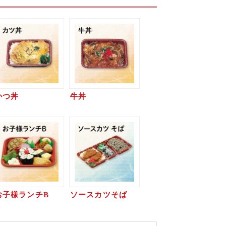
かつ丼
牛丼
お子様ランチB
ソースカツそば