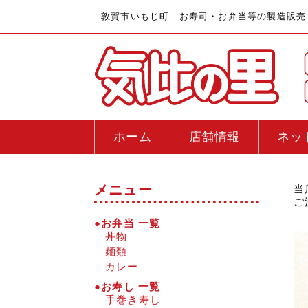
敦賀市いもじ町 お寿司・お弁当等の製造販売
ホーム
店舗情報
ネッ
メニュー
当
ご
●お弁当 一覧
丼物
麺類
カレー
●お寿し 一覧
手巻き寿し